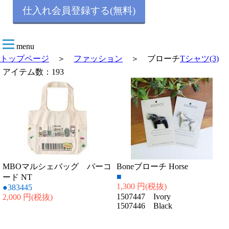
仕入れ会員登録する(無料)
menu
トップページ
＞
ファッション
＞ ブローチ
Tシャツ(3)
アイテム数：193
MBOマルシェバッグ バーコ
Boneブローチ Horse
■
ード NT
1,300 円
(税抜)
●383445
1507447 Ivory
2,000 円
(税抜)
1507446 Black