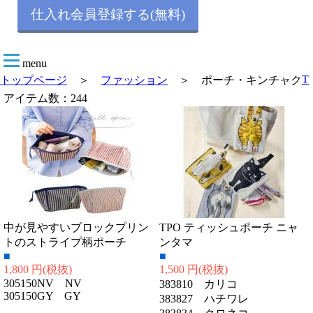
仕入れ会員登録する(無料)
menu
T
トップページ
＞
ファッション
＞ ポーチ・キンチャク
アイテム数：244
中が見やすいブロックプリン
TPO ティッシュポーチ ニャ
トのストライプ柄ポーチ
ンタマ
■
■
1,800 円
(税抜)
1,500 円
(税抜)
305150NV NV
383810 カリコ
305150GY GY
383827 ハチワレ