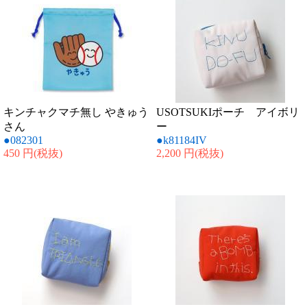
キンチャクマチ無し やきゅう
USOTSUKIポーチ アイボリ
さん
ー
●082301
●k81184IV
450 円
(税抜)
2,200 円
(税抜)