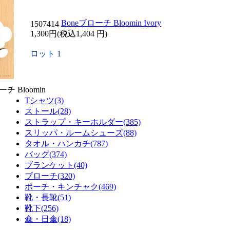
Boneブローチ Bloomin Ivory
1507414
1,300円(税込1,404 円)
ロット 1
ーチ Bloomin
Tシャツ(3)
ストール(28)
ストラップ・キーホルダー(385)
スリッパ・ルームシューズ(88)
タオル・ハンカチ(787)
バッグ(374)
ブランケット(40)
ブローチ(320)
ポーチ・キンチャク(469)
靴・長靴(51)
靴下(256)
傘・日傘(18)