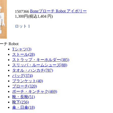
Boneブローチ Robot アイボリー
1507366
1,300円(税込1,404 円)
ロット 1
ーチ Robot
Tシャツ(3)
ストール(28)
ストラップ・キーホルダー(385)
スリッパ・ルームシューズ(88)
タオル・ハンカチ(787)
バッグ(374)
ブランケット(40)
ブローチ(320)
ポーチ・キンチャク(469)
靴・長靴(51)
靴下(256)
傘・日傘(18)