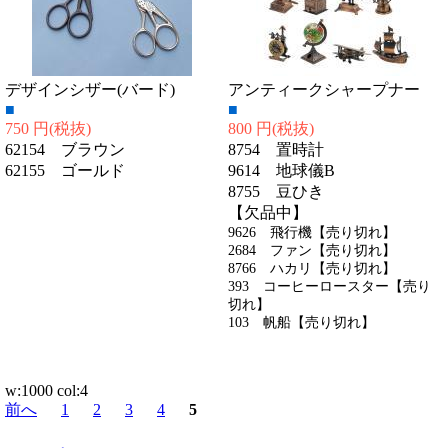
デザインシザー(バード)
アンティークシャープナー
■
■
750 円
(税抜)
800 円
(税抜)
62154 ブラウン
8754 置時計
62155 ゴールド
9614 地球儀B
8755 豆ひき
【欠品中】
9626 飛行機【売り切れ】
2684 ファン【売り切れ】
8766 ハカリ【売り切れ】
393 コーヒーロースター【売り
切れ】
103 帆船【売り切れ】
w:1000 col:4
前へ
1
2
3
4
5