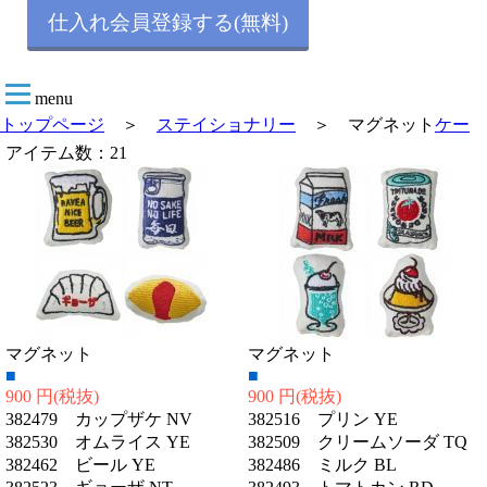
仕入れ会員登録する(無料)
menu
トップページ
＞
ステイショナリー
＞ マグネット
ケー
アイテム数：21
マグネット
マグネット
■
■
900 円
(税抜)
900 円
(税抜)
382479 カップザケ NV
382516 プリン YE
382530 オムライス YE
382509 クリームソーダ TQ
382462 ビール YE
382486 ミルク BL