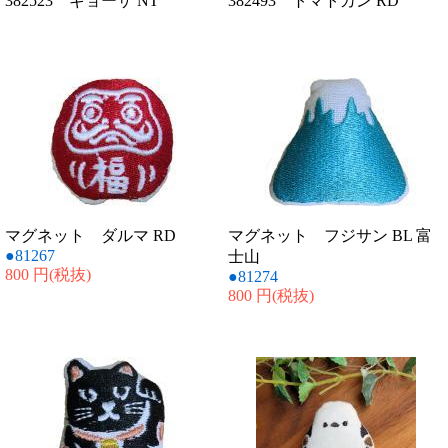
382523 ギョーザ NT
382493 トマトカン RD
マグネット ダルマ RD
マグネット フジサン BL 富
●81267
士山
800 円
(税抜)
●81274
800 円
(税抜)