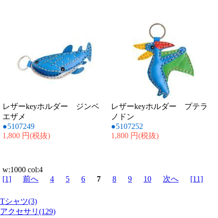
レザーkeyホルダー ジンベ
レザーkeyホルダー プテラ
エザメ
ノドン
●5107249
●5107252
1,800 円
(税抜)
1,800 円
(税抜)
w:1000 col:4
[1]
前へ
4
5
6
7
8
9
10
次へ
[11]
Tシャツ(3)
アクセサリ(129)