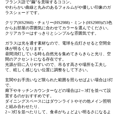
フランス語で”繭”を意味するココン。
やわらかい曲線と丸みのあるフォルムがや優しい印象のガ
ラスシェードです。
クリア(HS2960)・チェリー(HS2988)・ミント(HS2989)の3色
からお部屋の雰囲気に合わせてカラーを選んでください。
クリアカラーはすっきりとシンプルな雰囲気です。
ガラスは光を通す素材なので、電球を点灯させると空間全
体が明るくなります。
昼間消灯している時も自然光を集めてきらきらと光り、空
間のアクセントになる存在です。
光源が目に入りやすいので、吊るす高さや場所を工夫し
て、眩しく感じない位置に調整をして下さい。
玄関やお手洗いなど限られた範囲を照らせばよい場合は1灯
で、
廊下やキッチンカウンターなどの場合は2～3灯を並べて設
置するのがおすすめです。
ダイニングスペースにはダウンライトやその他メイン照明
と組み合わせたり、
2～3灯を並べたりして、食卓がちょどよい明るさになるよ