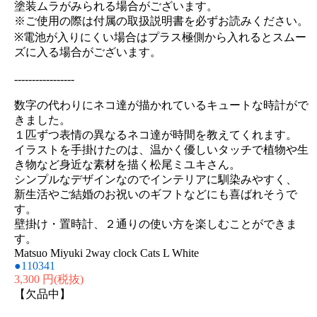
塗装ムラがみられる場合がございます。
※ご使用の際は付属の取扱説明書を必ずお読みください。
※電池が入りにくい場合はプラス極側から入れるとスムー
ズに入る場合がございます。
-----------------
数字の代わりにネコ達が描かれているキュートな時計がで
きました。
１匹ずつ表情の異なるネコ達が時間を教えてくれます。
イラストを手掛けたのは、温かく優しいタッチで植物や生
き物など身近な素材を描く松尾ミユキさん。
シンプルなデザインなのでインテリアに馴染みやすく、
新生活やご結婚のお祝いのギフトなどにも喜ばれそうで
す。
壁掛け・置時計、２通りの使い方を楽しむことができま
す。
Matsuo Miyuki 2way clock Cats L White
●110341
3,300 円
(税抜)
【欠品中】